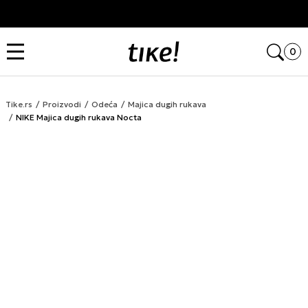
Kupi na 9 rata Banca Intesa karticama
Open
0
Tike.rs
Proizvodi
Odeća
Majica dugih rukava
NIKE Majica dugih rukava Nocta