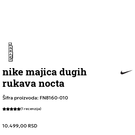
1
2
3
4
5
nike majica dugih
rukava nocta
Šifra proizvoda:
FN8160-010
(1
recenzija
)
10.499,00
RSD