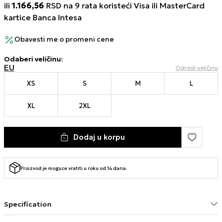
ili
1.166,56
RSD na 9 rata koristeći Visa ili MasterCard
kartice Banca Intesa
Obavesti me o promeni cene
Odaberi veličinu
:
EU
Odredi veličinu
XS
S
M
L
XL
2XL
Dodaj u korpu
Proizvod je moguce vratiti u roku od 14 dana.
Specification