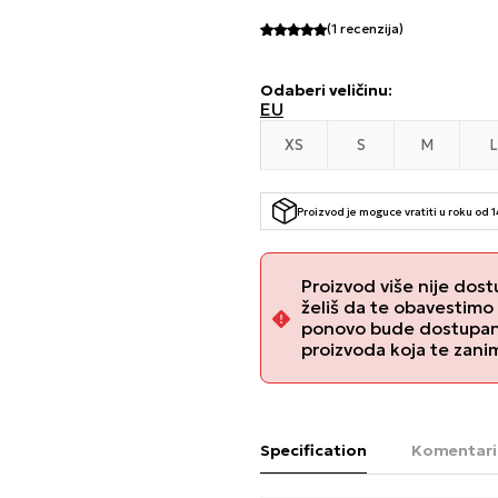
(1
recenzija
)
Odaberi veličinu
:
EU
XS
S
M
L
Proizvod je moguce vratiti u roku od 
Proizvod više nije dost
želiš da te obavestimo
ponovo bude dostupan, 
proizvoda koja te zani
Specification
Komentari