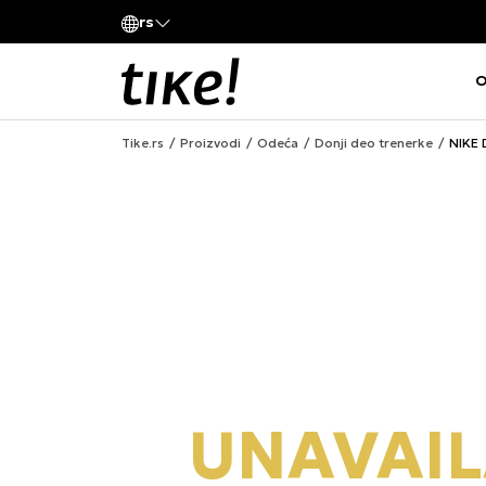
Pozovite nas
rs
va kompanije
011 422 1420
O
Tike.rs
Proizvodi
Odeća
Donji deo trenerke
NIKE 
UNAVAIL