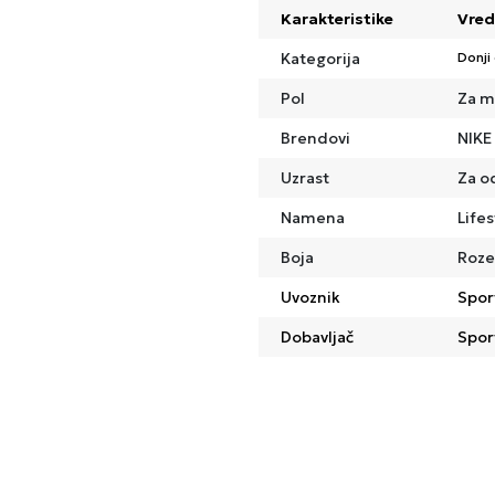
Karakteristike
Vred
Kategorija
Donji
Pol
Za m
Brendovi
NIKE
Uzrast
Za o
Namena
Lifes
Boja
Roze
Uvoznik
Spor
Dobavljač
Spor