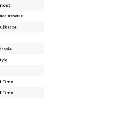
nost
 deo trenerke
uškarce
drasle
tyle
t Time
t Time