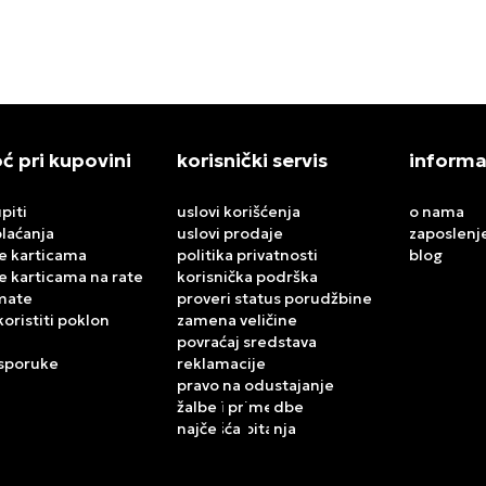
 pri kupovini
korisnički servis
informa
piti
uslovi korišćenja
o nama
plaćanja
uslovi prodaje
zaposlenj
e karticama
politika privatnosti
blog
e karticama na rate
korisnička podrška
mate
proveri status porudžbine
koristiti poklon
zamena veličine
povraćaj sredstava
isporuke
reklamacije
pravo na odustajanje
žalbe i primedbe
najčešća pitanja