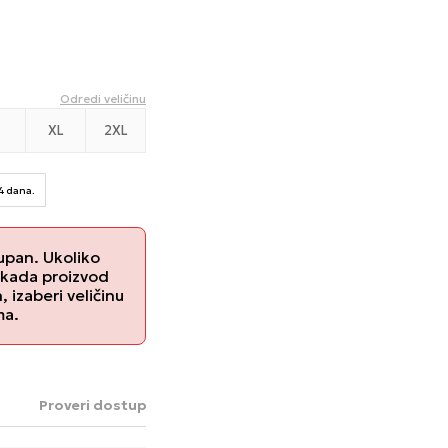
Odredi veličinu
XL
2XL
14 dana.
upan. Ukoliko
 kada proizvod
izaberi veličinu
ma.
Proveri dostupnost u radnjama