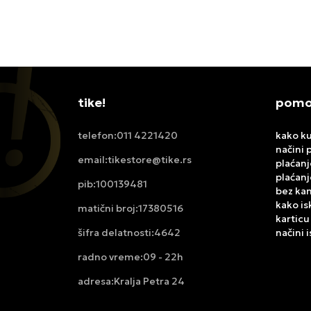
tike!
pomoć
011 4221420
kako ku
telefon:
načini 
tikestore@tike.rs
email:
plaćanj
plaćanj
100139481
pib:
bez ka
kako is
17380516
matični broj:
karticu
4642
načini 
šifra delatnosti:
09 - 22h
radno vreme:
Kralja Petra 24
adresa: