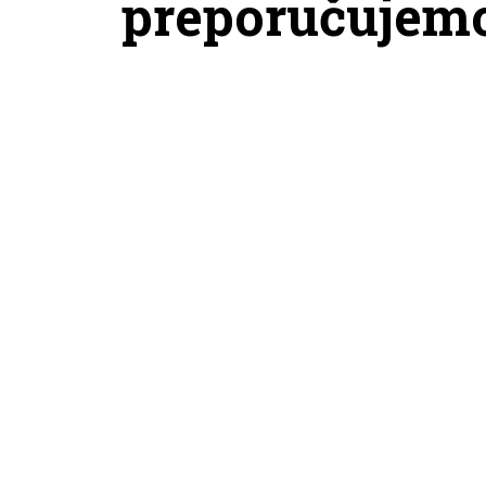
preporučujem
JORDAN DONJI DEO TRENERKE W
ADIDA
J FLT FLC FT SNPBTM WNGS
LOOSE
12.999,00
RSD
12.999