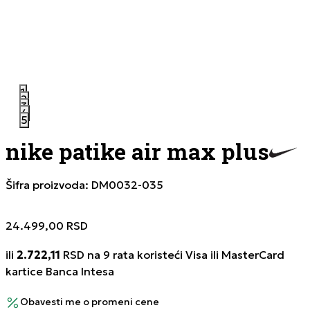
1
2
3
4
5
nike patike air max plus
Šifra proizvoda:
DM0032-035
24.499,00
RSD
ili
2.722,11
RSD na 9 rata koristeći Visa ili MasterCard
kartice Banca Intesa
Obavesti me o promeni cene