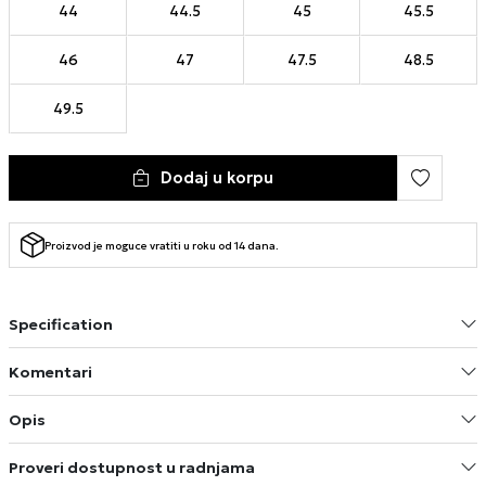
44
44.5
45
45.5
46
47
47.5
48.5
49.5
Dodaj u korpu
Proizvod je moguce vratiti u roku od 14 dana.
Specification
Komentari
Opis
Proveri dostupnost u radnjama