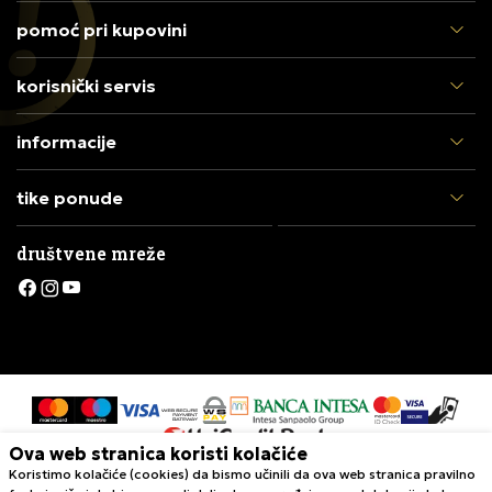
pomoć pri kupovini
korisnički servis
informacije
tike ponude
društvene mreže
Ova web stranica koristi kolačiće
Koristimo kolačiće (cookies) da bismo učinili da ova web stranica pravilno
Nastojimo da budemo što precizniji u opisu proizvoda, prikazu slika i