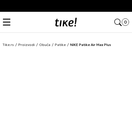
Kupi na 9 rata Banca Intesa karticama
Open
0
Tike.rs
Proizvodi
Obuća
Patike
NIKE Patike Air Max Plus