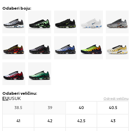
Odaberi boju:
Odaberi veličinu
:
EU
US
UK
Odredi veličinu
38.5
39
40
40.5
41
42
42.5
43