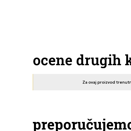
ocene drugih 
Za ovaj proizvod trenut
preporučujem