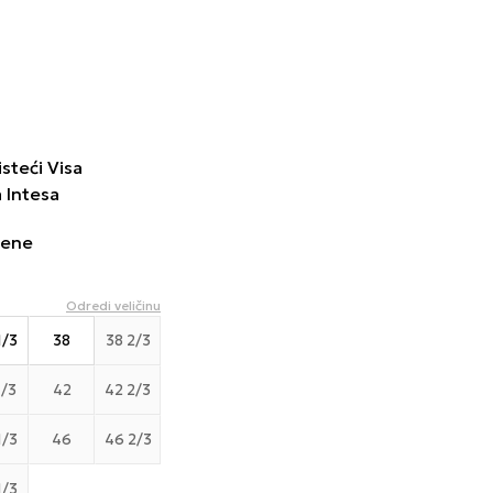
steći Visa
a Intesa
cene
Odredi veličinu
1/3
38
38 2/3
1/3
42
42 2/3
1/3
46
46 2/3
1/3