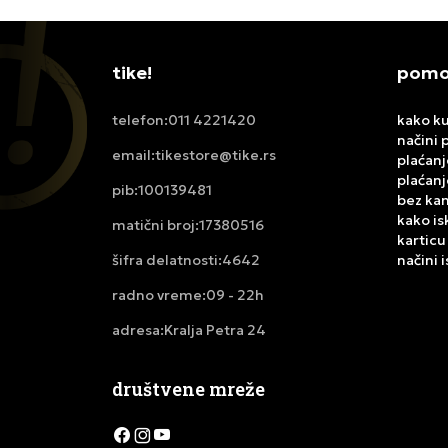
tike!
pomoć
011 4221420
kako ku
telefon:
načini 
tikestore@tike.rs
email:
plaćanj
plaćanj
100139481
pib:
bez ka
kako is
17380516
matični broj:
karticu
4642
načini 
šifra delatnosti:
09 - 22h
radno vreme:
Kralja Petra 24
adresa:
društvene mreže