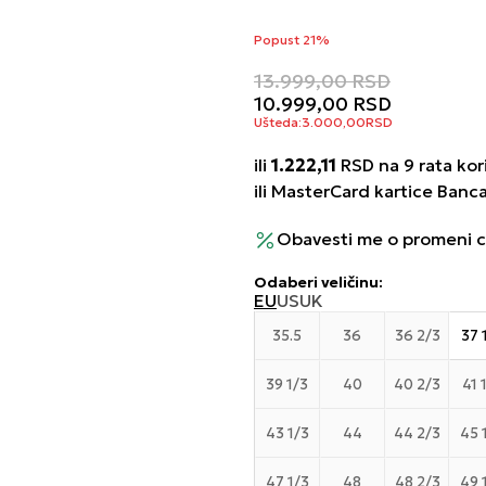
Popust 21%
13.999,00
RSD
10.999,00
RSD
Ušteda:
3.000,00
RSD
ili
1.222,11
RSD na 9 rata kori
ili MasterCard kartice Banc
Obavesti me o promeni 
Odaberi veličinu
:
EU
US
UK
35.5
36
36 2/3
37 
39 1/3
40
40 2/3
41 
43 1/3
44
44 2/3
45 
47 1/3
48
48 2/3
49 