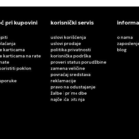
 pri kupovini
korisnički servis
informa
piti
uslovi korišćenja
o nama
plaćanja
uslovi prodaje
zaposlenj
e karticama
politika privatnosti
blog
e karticama na rate
korisnička podrška
mate
proveri status porudžbine
koristiti poklon
zamena veličine
povraćaj sredstava
isporuke
reklamacije
pravo na odustajanje
žalbe i primedbe
najčešća pitanja