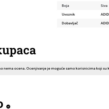
Boja
Siva
Uvoznik
ADID
Dobavljač
ADID
kupaca
no nema ocena. Ocenjivanje je moguće samo korisnicima koji su kup
o