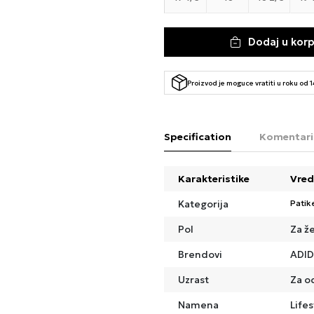
Dodaj u kor
Proizvod je moguce vratiti u roku od 
Specification
Komentari
Karakteristike
Vred
Kategorija
Patik
Pol
Za ž
Brendovi
ADI
Uzrast
Za o
Namena
Lifes