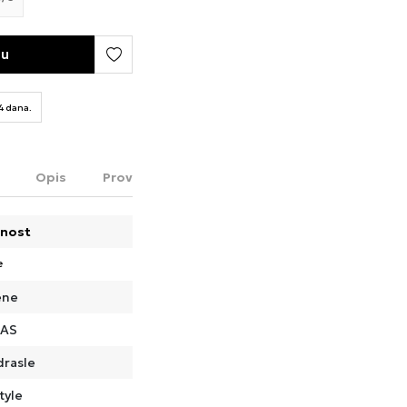
pu
14 dana.
Opis
Proveri dostupnost u radnjama
nost
e
ene
DAS
drasle
tyle