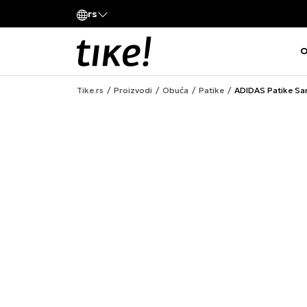
Pozovite nas
rs
va kompanije
011 422 1420
O
Tike.rs
Proizvodi
Obuća
Patike
ADIDAS Patike S
ONLINE ONLY