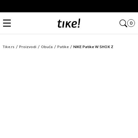
Kupi na 9 rata Banca Intesa karticama
Open
0
Tike.rs
Proizvodi
Obuća
Patike
NIKE Patike W SHOX Z
LAST CHANCE