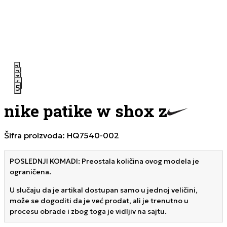
1
2
3
4
5
nike patike w shox z
Šifra proizvoda:
HQ7540-002
POSLEDNJI KOMADI: Preostala količina ovog modela je
ograničena.
U slučaju da je artikal dostupan samo u jednoj veličini,
može se dogoditi da je već prodat, ali je trenutno u
procesu obrade i zbog toga je vidljiv na sajtu.