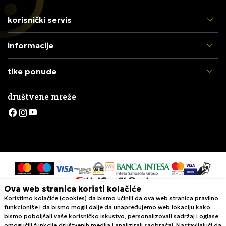
korisnički servis
informacije
tike ponude
društvene mreže
Ova web stranica koristi kolačiće
Koristimo kolačiće (cookies) da bismo učinili da ova web stranica pravilno
Nastojimo da budemo što precizniji u opisu proizvoda, prikazu slika i
funkcioniše i da bismo mogli dalje da unapređujemo web lokaciju kako
samih cena, ali ne možemo garantovati da su sve informacije kompletne i
bismo poboljšali vaše korisničko iskustvo, personalizovali sadržaj i oglase,
bez grešaka. Svi artikli prikazani na sajtu su deo naše ponude i ne
omogućili funkcije društvenih medija i analizirali saobraćaj. Nastavljajući da