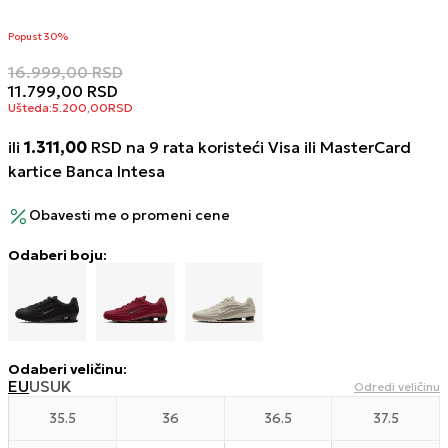
Popust 30%
16.999,00
RSD
11.799,00
RSD
Ušteda:
5.200,00
RSD
ili
1.311,00
RSD na 9 rata koristeći Visa ili MasterCard
kartice Banca Intesa
Obavesti me o promeni cene
Odaberi boju:
Odaberi veličinu
:
EU
US
UK
Odredi veličinu
35.5
36
36.5
37.5