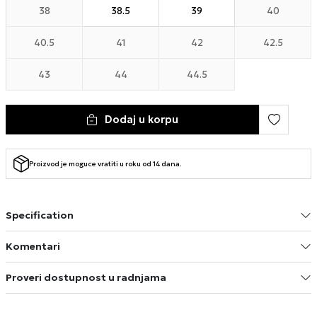
38
38.5
39
40
40.5
41
42
42.5
43
44
44.5
Dodaj u korpu
Proizvod je moguce vratiti u roku od 14 dana.
Specification
Komentari
Proveri dostupnost u radnjama