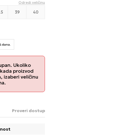
Odredi veličinu
.5
39
40
14 dana.
upan. Ukoliko
 kada proizvod
izaberi veličinu
ma.
Proveri dostupnost u radnjama
nost