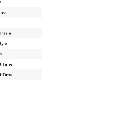
e
ene
drasle
tyle
n
t Time
t Time