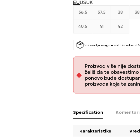
EU
US
UK
36.5
37.5
38
38
40.5
41
42
Proizvod je moguce vratiti u roku od 
Proizvod više nije dost
želiš da te obavestimo
ponovo bude dostupan, 
proizvoda koja te zani
Specification
Komentari
Karakteristike
Vred