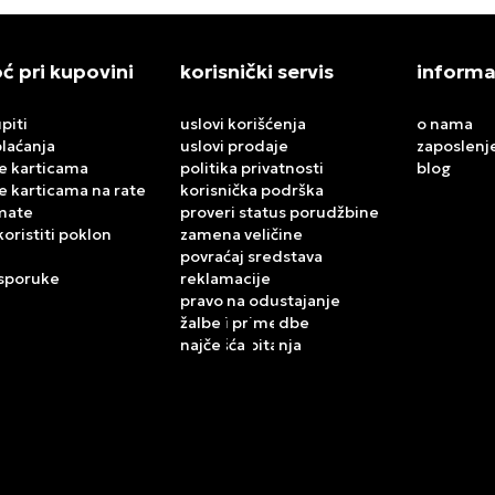
 pri kupovini
korisnički servis
informa
piti
uslovi korišćenja
o nama
plaćanja
uslovi prodaje
zaposlenj
e karticama
politika privatnosti
blog
e karticama na rate
korisnička podrška
mate
proveri status porudžbine
koristiti poklon
zamena veličine
povraćaj sredstava
isporuke
reklamacije
pravo na odustajanje
žalbe i primedbe
najčešća pitanja