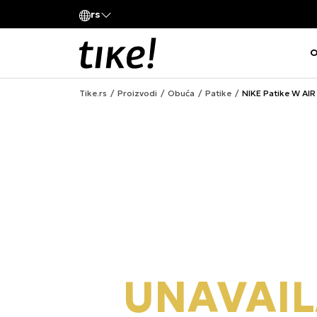
Pozovite nas
rs
va kompanije
011 422 1420
O
Tike.rs
Proizvodi
Obuća
Patike
NIKE Patike W AI
UNAVAIL