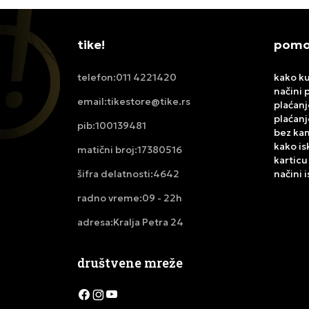
tike!
pomoć
011 4221420
kako ku
telefon:
načini 
tikestore@tike.rs
email:
plaćanj
plaćanj
100139481
pib:
bez ka
kako is
17380516
matični broj:
karticu
4642
načini 
šifra delatnosti:
09 - 22h
radno vreme:
Kralja Petra 24
adresa:
društvene mreže