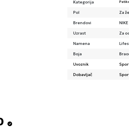
Kategorija
Patik
Pol
Za ž
Brendovi
NIKE
Uzrast
Za o
Namena
Lifes
Boja
Brao
Uvoznik
Spor
Dobavljač
Spor
o