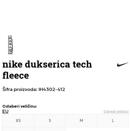
1
2
3
4
5
nike dukserica tech
fleece
Šifra proizvoda:
IH4302-412
Odaberi veličinu
:
EU
Odredi veličinu
XS
S
M
L