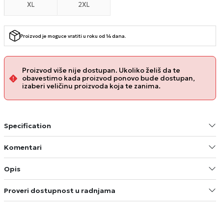
XL
2XL
Proizvod je moguce vratiti u roku od 14 dana.
Proizvod više nije dostupan. Ukoliko želiš da te
obavestimo kada proizvod ponovo bude dostupan,
izaberi veličinu proizvoda koja te zanima.
Specification
Komentari
Opis
Proveri dostupnost u radnjama