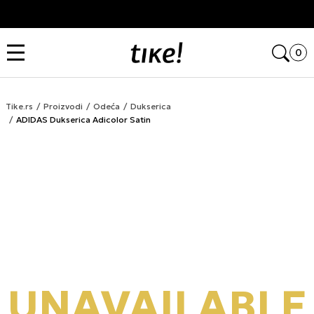
Kupi na 9 rata Banca Intesa karticama
Open
0
Tike.rs
Proizvodi
Odeća
Dukserica
ADIDAS Dukserica Adicolor Satin
UNAVAILABLE