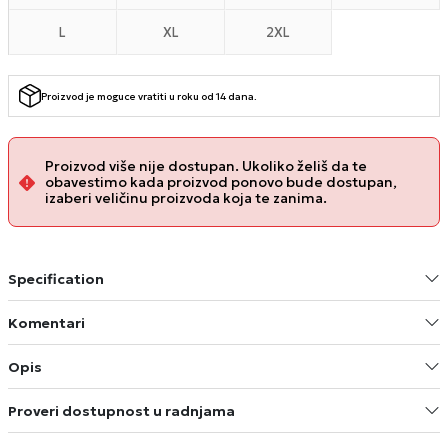
L
XL
2XL
Proizvod je moguce vratiti u roku od 14 dana.
Proizvod više nije dostupan. Ukoliko želiš da te
obavestimo kada proizvod ponovo bude dostupan,
izaberi veličinu proizvoda koja te zanima.
Specification
Komentari
Opis
Proveri dostupnost u radnjama