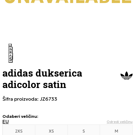
1
2
3
4
5
adidas dukserica
adicolor satin
Šifra proizvoda:
JZ6733
Odaberi veličinu
:
EU
Odredi veličinu
2XS
XS
S
M