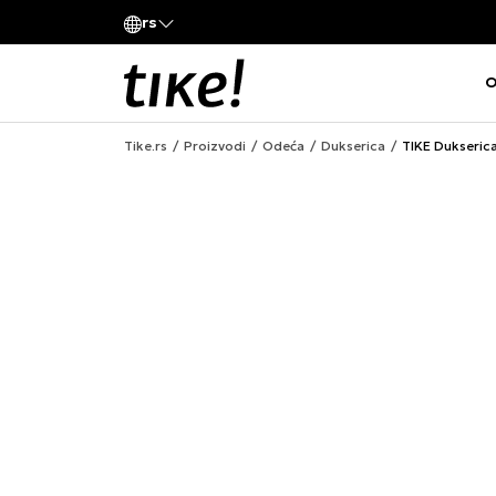
rs
Kupi na 9 rata Banca Intesa karticama
O
Tike.rs
Proizvodi
Odeća
Dukserica
TIKE Dukseric