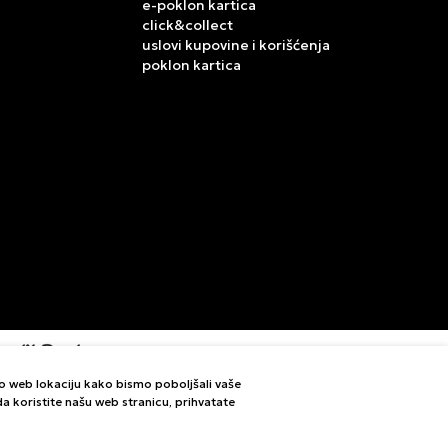
e-poklon kartica
click&collect
uslovi kupovine i korišćenja
poklon kartica
mo web lokaciju kako bismo poboljšali vaše
letne i bez grešaka. Svi artikli prikazani na sajtu su deo
i da koristite našu web stranicu, prihvatate
vom Call Centra na 011 422 1420