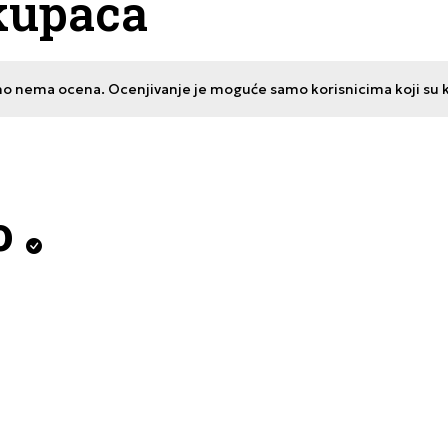
kupaca
no nema ocena. Ocenjivanje je moguće samo korisnicima koji su kup
o