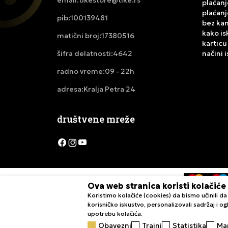
email:
plaćanj
plaćanj
100139481
pib:
bez ka
kako is
17380516
matični broj:
karticu
4642
načini 
šifra delatnosti:
09 - 22h
radno vreme:
Kralja Petra 24
adresa:
društvene mreže
Ova web stranica koristi kolačiće
Koristimo kolačiće (cookies) da bismo učinili 
Nastojimo da budemo što precizniji u opisu proizvoda, pri
korisničko iskustvo, personalizovali sadržaj i ogl
naše ponude i ne podrazumeva d
upotrebu kolačića.
Obavezni
Trajni
Statistika
Ma