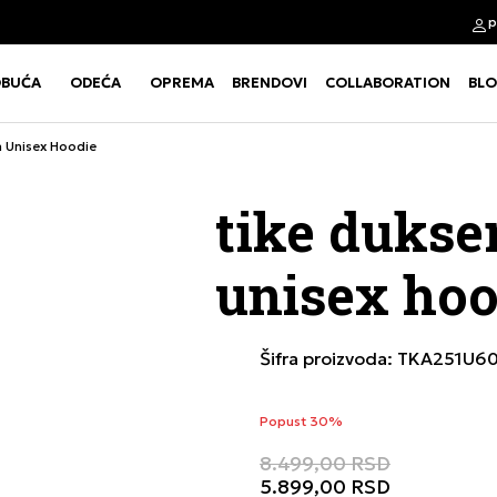
p
Click&Collect
BUĆA
ODEĆA
OPREMA
BRENDOVI
COLLABORATION
BL
Use shift+Enter to open or clos
Use shift+Enter to open or clos
a Unisex Hoodie
tike dukse
unisex hoo
Šifra proizvoda:
TKA251U60
Popust 30%
8.499,00
RSD
5.899,00
RSD