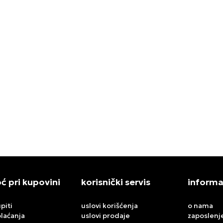
DUKSERICA TECH FLEECE
ADIDAS DUKSERICA FB TT 
IP PSG
,00
RSD
13.999,00
RSD
 pri kupovini
korisnički servis
informa
piti
uslovi korišćenja
o nama
plaćanja
uslovi prodaje
zaposlenj