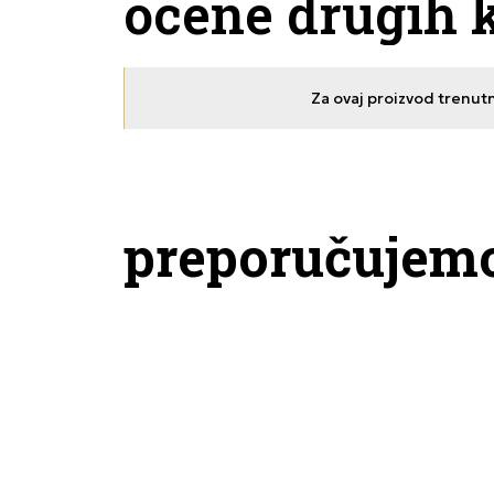
ocene drugih 
Za ovaj proizvod trenut
preporučujem