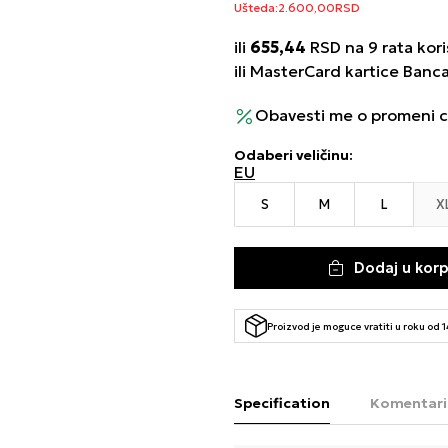
Ušteda:
2.600,00
RSD
ili
655,44
RSD na 9 rata kori
ili MasterCard kartice Banc
Obavesti me o promeni 
Odaberi veličinu
:
EU
S
M
L
X
Dodaj u kor
Proizvod je moguce vratiti u roku od 
Specification
Komentari