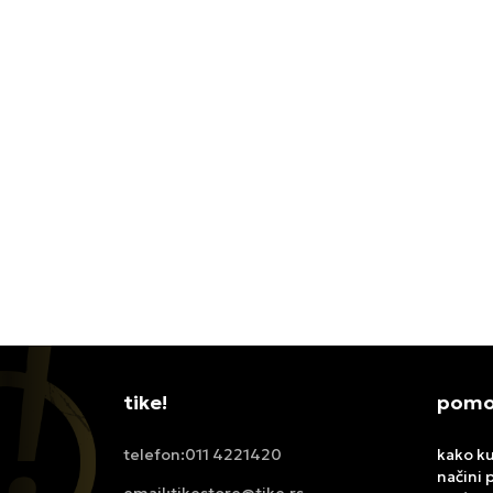
ADIDAS DUKSERICA LFC OG2 TT
NIKE 
FULL Z
11.799,00
RSD
17.499
tike!
pomoć
011 4221420
kako ku
telefon:
načini 
tikestore@tike.rs