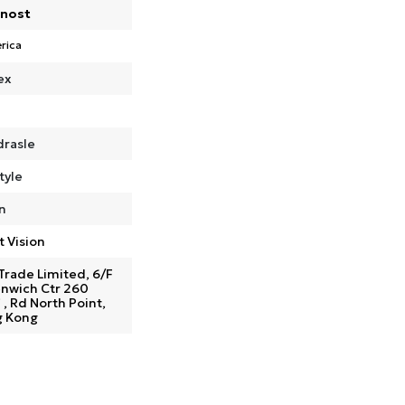
nost
rica
ex
drasle
tyle
n
t Vision
Trade Limited, 6/F
nwich Ctr 260
 , Rd North Point,
 Kong