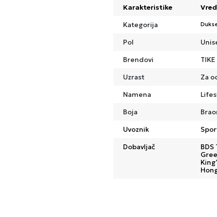
Karakteristike
Vred
Kategorija
Dukse
Pol
Unis
Brendovi
TIKE
Uzrast
Za o
Namena
Lifes
Boja
Brao
Uvoznik
Spor
Dobavljač
BDS 
Gree
King’
Hong