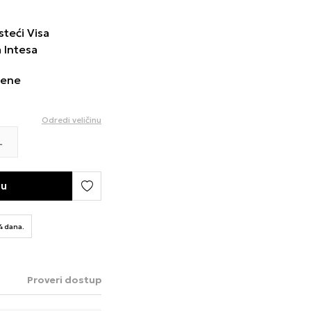
steći Visa
a Intesa
cene
Odredi veličinu
L
pu
14 dana.
Proveri dostupnost u radnjama